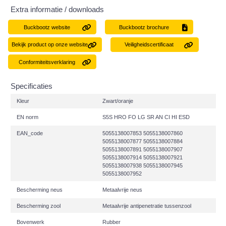
Extra informatie / downloads
Buckbootz website
Buckbootz brochure
Bekijk product op onze website
Veiligheidscertificaat
Conformiteitsverklaring
Specificaties
Kleur
Zwart/oranje
EN norm
S5S HRO FO LG SR AN CI HI ESD
EAN_code
5055138007853 5055138007860
5055138007877 5055138007884
5055138007891 5055138007907
5055138007914 5055138007921
5055138007938 5055138007945
5055138007952
Bescherming neus
Metaalvrije neus
Bescherming zool
Metaalvrije antipenetratie tussenzool
Bovenwerk
Rubber