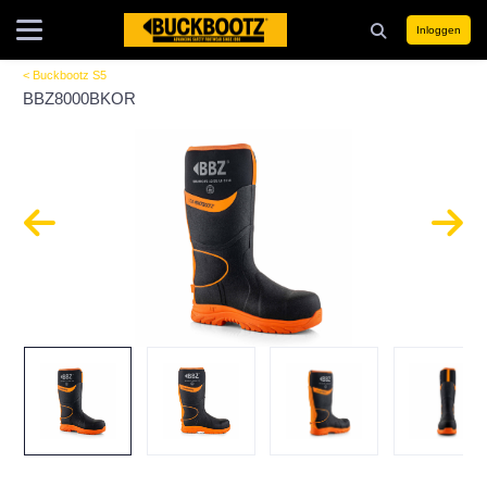
Inloggen
< Buckbootz S5
BBZ8000BKOR