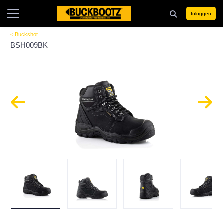
Inloggen
< Buckshot
BSH009BK