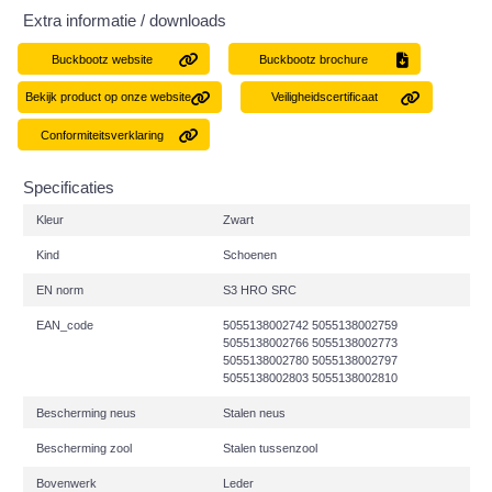
Extra informatie / downloads
Buckbootz website
Buckbootz brochure
Bekijk product op onze website
Veiligheidscertificaat
Conformiteitsverklaring
Specificaties
Kleur
Zwart
Kind
Schoenen
EN norm
S3 HRO SRC
EAN_code
5055138002742 5055138002759
5055138002766 5055138002773
5055138002780 5055138002797
5055138002803 5055138002810
Bescherming neus
Stalen neus
Bescherming zool
Stalen tussenzool
Bovenwerk
Leder