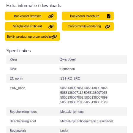
Extra informatie / downloads
Buckbootz website
Buckbootz brochure
Veiligheidscertificaat
Conformiteitsverklaring
Bekijk product op onze website
Specificaties
Kleur
Zwart/geel
Kind
Schoenen
EN norm
S3 HRO SRC
EAN_code
5055138007051 5055138007068
5055138007112 5055138007075
5055138007082 5055138007099
5055138007105 5055138007129
Bescherming neus
Metaalvrije neus
Bescherming zool
Metaalvrije antipenetratie tussenzool
Bovenwerk
Leder