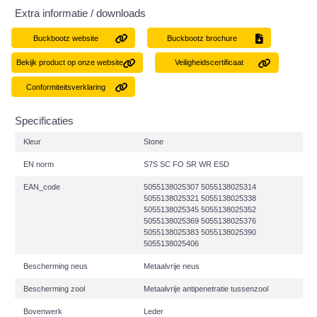
Extra informatie / downloads
Buckbootz website
Buckbootz brochure
Bekijk product op onze website
Veiligheidscertificaat
Conformiteitsverklaring
Specificaties
Kleur
Stone
EN norm
S7S SC FO SR WR ESD
EAN_code
5055138025307 5055138025314
5055138025321 5055138025338
5055138025345 5055138025352
5055138025369 5055138025376
5055138025383 5055138025390
5055138025406
Bescherming neus
Metaalvrije neus
Bescherming zool
Metaalvrije antipenetratie tussenzool
Bovenwerk
Leder